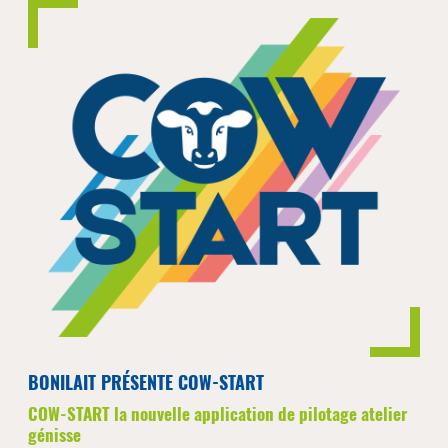
BONILAIT PRÉSENTE COW-START
COW-START la nouvelle application de pilotage atelier
génisse