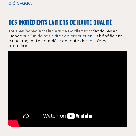
d’élevage.
DES INGRÉDIENTS LAITIERS DE HAUTE QUALITÉ
Tous les ingrédients laitiers de Bonilait sont
fabriqués en
France
sur l’un de ses
3 sites de production
.
Ils bénéficient
d’une traçabilité complète de toutes les matières
premières
.